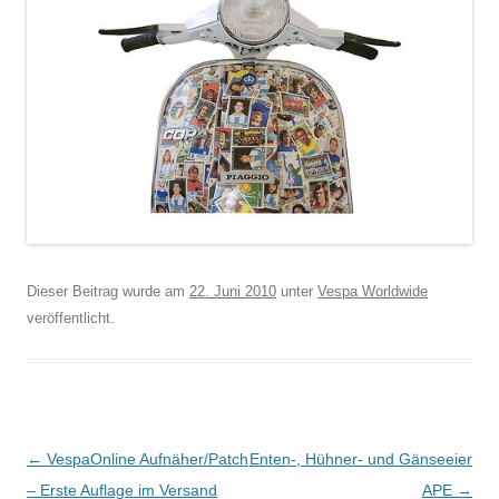
Dieser Beitrag wurde am
22. Juni 2010
unter
Vespa Worldwide
veröffentlicht.
B
←
VespaOnline Aufnäher/Patch
Enten-, Hühner- und Gänseeier
e
– Erste Auflage im Versand
APE
→