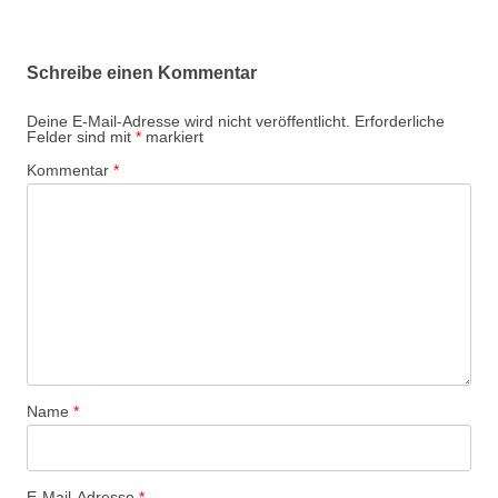
i
t
Schreibe einen Kommentar
r
a
Deine E-Mail-Adresse wird nicht veröffentlicht.
Erforderliche
Felder sind mit
*
markiert
g
Kommentar
*
s
-
N
a
v
i
g
a
Name
*
t
i
o
E-Mail-Adresse
*