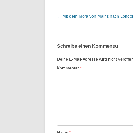
B
←
Mit dem Mofa von Mainz nach Londo
e
i
t
Schreibe einen Kommentar
r
a
Deine E-Mail-Adresse wird nicht veröffent
g
Kommentar
*
s
-
N
a
v
i
g
a
Name
*