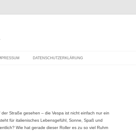
r
Zum
Inhalt
MPRESSUM
DATENSCHUTZERKLÄRUNG
springen
f der Straße gesehen – die Vespa ist nicht einfach nur ein
 steht für italienisches Lebensgefühl, Sonne, Spaß und
ntlich? Wie hat gerade dieser Roller es zu so viel Ruhm