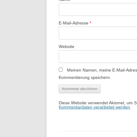
t
i
E-Mail-Adresse
*
o
n
Website
Meinen Namen, meine E-Mail-Adress
Kommentierung speichern.
Diese Website verwendet Akismet, um 
Kommentardaten verarbeitet werden
.