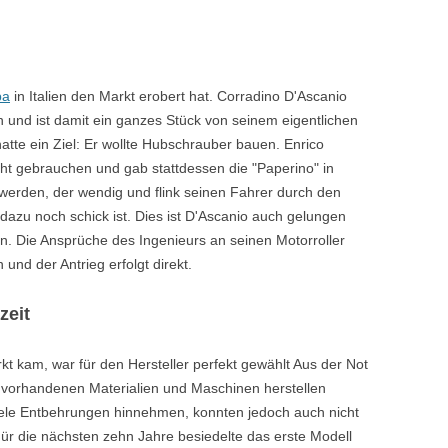
pa
in Italien den Markt erobert hat. Corradino D'Ascanio
n und ist damit ein ganzes Stück von seinem eigentlichen
tte ein Ziel: Er wollte Hubschrauber bauen. Enrico
ht gebrauchen und gab stattdessen die "Paperino" in
er werden, der wendig und flink seinen Fahrer durch den
d dazu noch schick ist. Dies ist D'Ascanio auch gelungen
n. Die Ansprüche des Ingenieurs an seinen Motorroller
und der Antrieg erfolgt direkt.
zeit
rkt kam, war für den Hersteller perfekt gewählt Aus der Not
 vorhandenen Materialien und Maschinen herstellen
iele Entbehrungen hinnehmen, konnten jedoch auch nicht
Für die nächsten zehn Jahre besiedelte das erste Modell