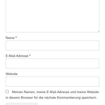
N
a
v
i
g
a
Name
*
t
i
o
E-Mail-Adresse
*
n
Website
Meinen Namen, meine E-Mail-Adresse und meine Website
in diesem Browser für die nächste Kommentierung speichern.