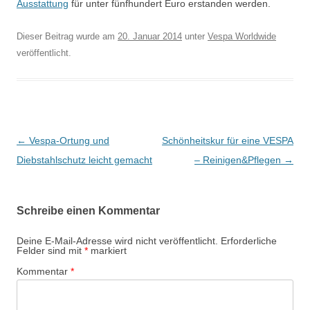
Ausstattung
für unter fünfhundert Euro erstanden werden.
Dieser Beitrag wurde am
20. Januar 2014
unter
Vespa Worldwide
veröffentlicht.
B
←
Vespa-Ortung und
Schönheitskur für eine VESPA
e
Diebstahlschutz leicht gemacht
– Reinigen&Pflegen
→
i
t
Schreibe einen Kommentar
r
a
Deine E-Mail-Adresse wird nicht veröffentlicht.
Erforderliche
Felder sind mit
*
markiert
g
Kommentar
*
s
-